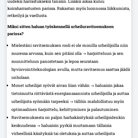
uudeksi harrastukseksi tanssin. Lisäksi aikaa kuluu
koiraharrastusten parissa. Rakastan myös luonnossa liikkumista,
retkeilyä ja vaellusta.
Miksi sitten haluan työskennellä urheiluravitsemuksen
parissa?
Mielestäni ravitsemuksen rooli ei ole monilla urheilijoilla niin
suuressa arvossa, kuin sen pitäisi olla -> harjoitteluun ja sen
suunnitteluun panostetaan ja lepoa seurataan
hyvinvointiteknologian avulla, mutta ravitsemus saattaa jäädä
unholaan
Monet urheilijat syövät aivan liian vähän -> haluaisin jakaa
tietoisuutta riittävästä energiansaannista urheilijoilla ja auttaa
urheilijoita syömään tarpeeksi -> tällöin mahdollistuu myös
optimaalinen harjoittelu, kehittyminen ja palautuminen
Ravitsemuksesta on paljon harhakäsityksiä urheilijoidenkin
keskuudessa -> haluaisin pyrkiä murtamaan tällaisia
virheellisiä käsityksiä tai oletuksia ja auttaa urheilijoita