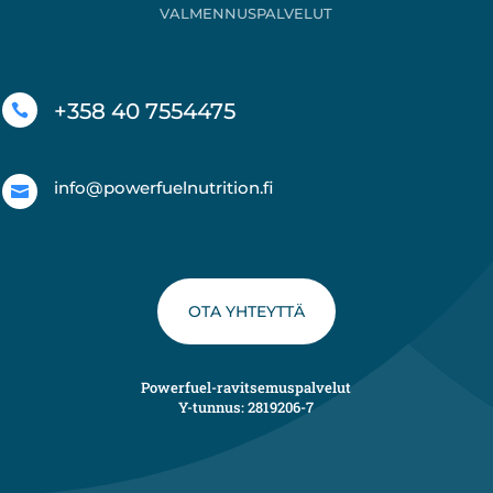
VALMENNUSPALVELUT
+358 40 7554475

info@powerfuelnutrition.fi

OTA YHTEYTTÄ
Powerfuel-ravitsemuspalvelut
Y-tunnus: 2819206-7