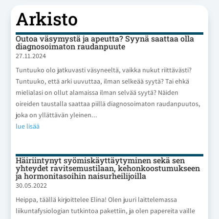
Arkisto
Outoa väsymystä ja apeutta? Syynä saattaa olla
diagnosoimaton raudanpuute
27.11.2024
Tuntuuko olo jatkuvasti väsyneeltä, vaikka nukut riittävästi?
Tuntuuko, että arki uuvuttaa, ilman selkeää syytä? Tai ehkä
mielialasi on ollut alamaissa ilman selvää syytä? Näiden
oireiden taustalla saattaa piillä diagnosoimaton raudanpuutos,
joka on yllättävän yleinen...
lue lisää
Häiriintynyt syömiskäyttäytyminen sekä sen
yhteydet ravitsemustilaan, kehonkoostumukseen
ja hormonitasoihin naisurheilijoilla
30.05.2022
Heippa, täällä kirjoittelee Elina! Olen juuri laittelemassa
liikuntafysiologian tutkintoa pakettiin, ja olen papereita vaille