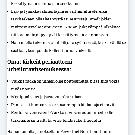
keskittymään olennaisiin seikkoihin
Laji- ja fysiikkavalmentajilla ei välttämättä ole, eikä
tarvitsekaan olla tietämystä tai resursseja urheilijoiden
ravitsemusvalmennukseen -> se on järkevämpää ulkoistaa,
niin valmetajat pystyvät keskittymään olennaiseen
Haluan olla tukemassa urheilijoita syömisessä, koska välillä se
saattaa yksin pohdiskellen tuntua vaikealta
Omat tärkeät periaatteeni
urheiluravitsemuksessa:
Vaikka ruoka on urheilijoille polttoainetta, pitää siitä voida
myös nauttia
Monipuolisuus ja joustavuus kunniaan
Perusasiat kuntoon -> sen suurempia kikkailuja ei tarvita
Rentous syömiseen! -Vaikka ravitsemus on urheilijoille
tärkeää, ei siitä silti tarvitse tehdä rakettitiedettä
Haluan omalla panoksellani Powerfuel Nutrition -tiimin