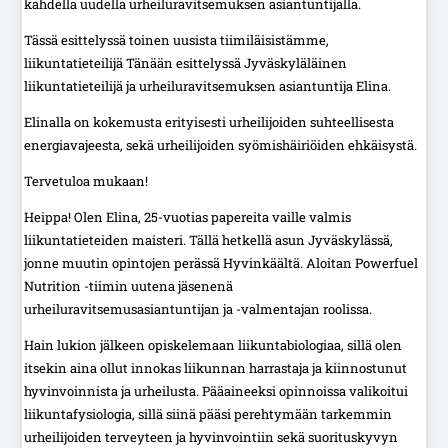
kahdella uudella urheiluravitsemuksen asiantuntijalla.
Tässä esittelyssä toinen uusista tiimiläisistämme,
liikuntatieteilijä Tänään esittelyssä Jyväskyläläinen
liikuntatieteilijä ja urheiluravitsemuksen asiantuntija Elina.
Elinalla on kokemusta erityisesti urheilijoiden suhteellisesta
energiavajeesta, sekä urheilijoiden syömishäiriöiden ehkäisystä.
Tervetuloa mukaan!
Heippa! Olen Elina, 25-vuotias papereita vaille valmis
liikuntatieteiden maisteri. Tällä hetkellä asun Jyväskylässä,
jonne muutin opintojen perässä Hyvinkäältä. Aloitan Powerfuel
Nutrition -tiimin uutena jäsenenä
urheiluravitsemusasiantuntijan ja -valmentajan roolissa.
Hain lukion jälkeen opiskelemaan liikuntabiologiaa, sillä olen
itsekin aina ollut innokas liikunnan harrastaja ja kiinnostunut
hyvinvoinnista ja urheilusta. Pääaineeksi opinnoissa valikoitui
liikuntafysiologia, sillä siinä pääsi perehtymään tarkemmin
urheilijoiden terveyteen ja hyvinvointiin sekä suorituskyvyn