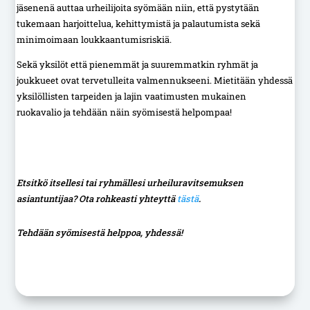
jäsenenä auttaa urheilijoita syömään niin, että pystytään
tukemaan harjoittelua, kehittymistä ja palautumista sekä
minimoimaan loukkaantumisriskiä.
Sekä yksilöt että pienemmät ja suuremmatkin ryhmät ja
joukkueet ovat tervetulleita valmennukseeni. Mietitään yhdessä
yksilöllisten tarpeiden ja lajin vaatimusten mukainen
ruokavalio ja tehdään näin syömisestä helpompaa!
Etsitkö itsellesi tai ryhmällesi urheiluravitsemuksen
asiantuntijaa? Ota rohkeasti yhteyttä
tästä
.
Tehdään syömisestä helppoa, yhdessä!