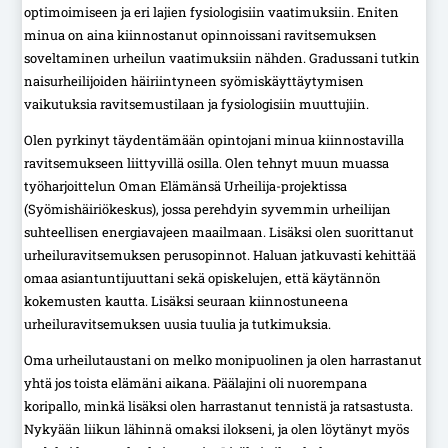
optimoimiseen ja eri lajien fysiologisiin vaatimuksiin. Eniten
minua on aina kiinnostanut opinnoissani ravitsemuksen
soveltaminen urheilun vaatimuksiin nähden. Gradussani tutkin
naisurheilijoiden häiriintyneen syömiskäyttäytymisen
vaikutuksia ravitsemustilaan ja fysiologisiin muuttujiin.
Olen pyrkinyt täydentämään opintojani minua kiinnostavilla
ravitsemukseen liittyvillä osilla. Olen tehnyt muun muassa
työharjoittelun Oman Elämänsä Urheilija-projektissa
(Syömishäiriökeskus), jossa perehdyin syvemmin urheilijan
suhteellisen energiavajeen maailmaan. Lisäksi olen suorittanut
urheiluravitsemuksen perusopinnot. Haluan jatkuvasti kehittää
omaa asiantuntijuuttani sekä opiskelujen, että käytännön
kokemusten kautta. Lisäksi seuraan kiinnostuneena
urheiluravitsemuksen uusia tuulia ja tutkimuksia.
Oma urheilutaustani on melko monipuolinen ja olen harrastanut
yhtä jos toista elämäni aikana. Päälajini oli nuorempana
koripallo, minkä lisäksi olen harrastanut tennistä ja ratsastusta.
Nykyään liikun lähinnä omaksi ilokseni, ja olen löytänyt myös