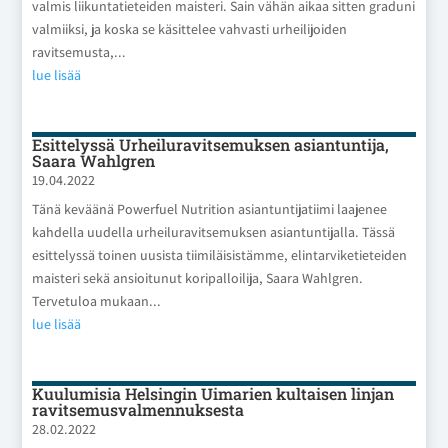
valmis liikuntatieteiden maisteri. Sain vähän aikaa sitten graduni
valmiiksi, ja koska se käsittelee vahvasti urheilijoiden
ravitsemusta,...
lue lisää
Esittelyssä Urheiluravitsemuksen asiantuntija,
Saara Wahlgren
19.04.2022
Tänä keväänä Powerfuel Nutrition asiantuntijatiimi laajenee
kahdella uudella urheiluravitsemuksen asiantuntijalla. Tässä
esittelyssä toinen uusista tiimiläisistämme, elintarviketieteiden
maisteri sekä ansioitunut koripalloilija, Saara Wahlgren.
Tervetuloa mukaan...
lue lisää
Kuulumisia Helsingin Uimarien kultaisen linjan
ravitsemusvalmennuksesta
28.02.2022