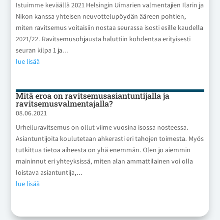
Istuimme keväällä 2021 Helsingin Uimarien valmentajien Ilarin ja
Nikon kanssa yhteisen neuvottelupöydän ääreen pohtien,
miten ravitsemus voitaisiin nostaa seurassa isosti esille kaudella
2021/22. Ravitsemusohjausta haluttiin kohdentaa erityisesti
seuran kilpa 1 ja...
lue lisää
Mitä eroa on ravitsemusasiantuntijalla ja
ravitsemusvalmentajalla?
08.06.2021
Urheiluravitsemus on ollut viime vuosina isossa nosteessa.
Asiantuntijoita koulutetaan ahkerasti eri tahojen toimesta. Myös
tutkittua tietoa aiheesta on yhä enemmän. Olen jo aiemmin
maininnut eri yhteyksissä, miten alan ammattilainen voi olla
loistava asiantuntija,...
lue lisää