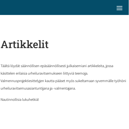
Artikkelit
Täältä löydät säännöllisen epäsäännöllisesti julkaisemiani artikkeleita, jossa
käsittelen erilaisia urheiluravitsemukseen liittyviä teemoja.
Valmennusprojektiesittelyjen kautta pääset myös sukeltamaan syvemmälle työhöni
urheiluravitsemusasiantuntijana ja -valmentajana.
Nautinnollisia lukuhetkiä!