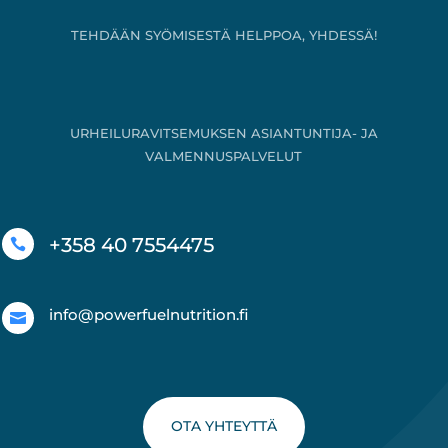
TEHDÄÄN SYÖMISESTÄ HELPPOA, YHDESSÄ!
URHEILURAVITSEMUKSEN ASIANTUNTIJA- JA
VALMENNUSPALVELUT
+358 40 7554475

info@powerfuelnutrition.fi

OTA YHTEYTTÄ