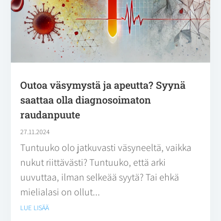
Outoa väsymystä ja apeutta? Syynä
saattaa olla diagnosoimaton
raudanpuute
27.11.2024
Tuntuuko olo jatkuvasti väsyneeltä, vaikka
nukut riittävästi? Tuntuuko, että arki
uuvuttaa, ilman selkeää syytä? Tai ehkä
mielialasi on ollut...
lue lisää