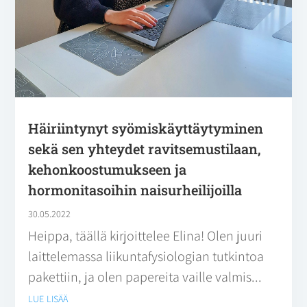
Häiriintynyt syömiskäyttäytyminen
sekä sen yhteydet ravitsemustilaan,
kehonkoostumukseen ja
hormonitasoihin naisurheilijoilla
30.05.2022
Heippa, täällä kirjoittelee Elina! Olen juuri
laittelemassa liikuntafysiologian tutkintoa
pakettiin, ja olen papereita vaille valmis...
lue lisää