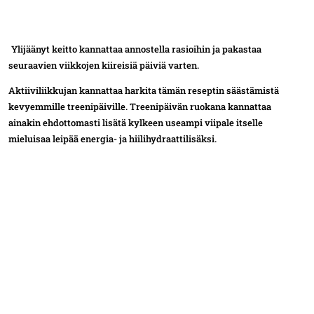
Ylijäänyt keitto kannattaa annostella rasioihin ja pakastaa
seuraavien viikkojen kiireisiä päiviä varten.
Aktiiviliikkujan kannattaa harkita tämän reseptin säästämistä
kevyemmille treenipäiville. Treenipäivän ruokana kannattaa
ainakin ehdottomasti lisätä kylkeen useampi viipale itselle
mieluisaa leipää energia- ja hiilihydraattilisäksi.