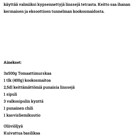
käyttää valmiiksi kypsennettyjä linssejä tetrasta. Keitto saa ihanan
kermaisen ja eksoottisen tunnelman kookosmaidosta.
Ainekset:
3x500g Tomaattimurskaa
1 tlk (400g) kookosmaitoa
2,5dl keittämättömiä punaisia linssejä
1 sipuli
3 valkosipulin kynttä
1 punainen chili
1 kasvisliemikuutio
Oliiviöljyä
Kuivattua basilikaa